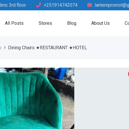
nic 3rd floor.
+251914742074
lanternpromot@g
All Posts
Stores
Blog
About Us
Co
e
Dining Chairs ★RESTAURANT ★HOTEL