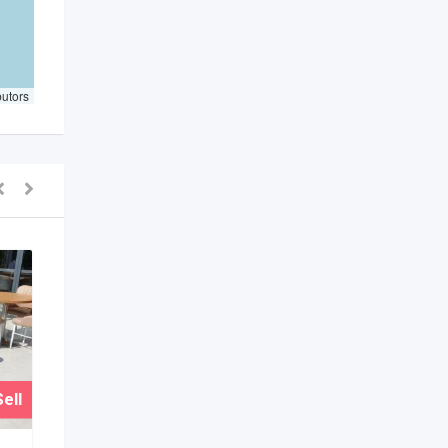
butors
ell