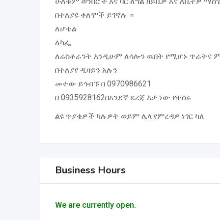
ሁለቱም ወንበሮች እና ባር ለግል ዘይቤዎ እና ለቤትዎ ማ
በተለያዩ ቀለሞች ይገኛሉ ።
ለሆቴል
ለካፌ
ለሬስቶራንት እንዲሁም ለሳሎን ዉበት የሚሆኑ ጥራትና 
በተለያየ ዲዛይን አሉን
መተው ይጎብኙ በ 0970986621
በ 0935928162በአንደኛ ደረጃ እቃ ነው የተሰሩ
ልዩ ጥያቄዎች ካሉዎት ወይም ሌላ የምረዳዎ ነገር ካለ
Business Hours
We are currently open.