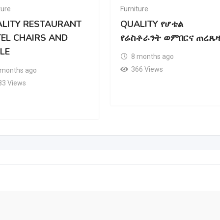
ture
Furniture
LITY RESTAURANT
QUALITY የሆቴል
EL CHAIRS AND
የሬስቶራንት ወምበርና ጠረጼዛ
LE
8 months ago
366 Views
 months ago
83 Views