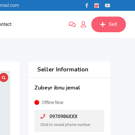
mail.com
ntact
Sell
Seller Information
Zubeyr ibnu jemal
Offline Now
0970986XXX
Click to reveal phone number