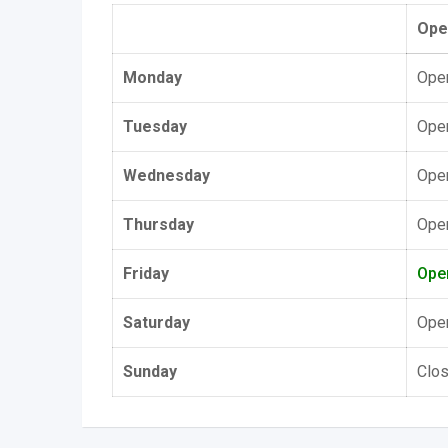
Ope
Monday
Open
Tuesday
Open
Wednesday
Open
Thursday
Open
Friday
Ope
Saturday
Open
Sunday
Clo