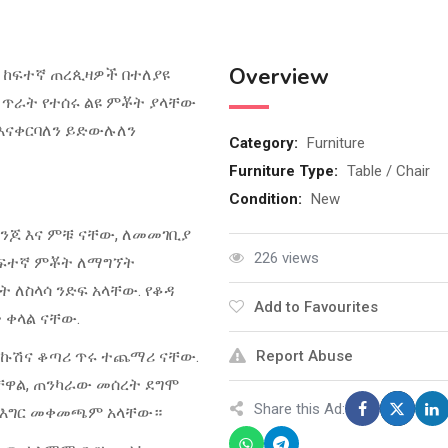
Overview
ስ ከፍተኛ ጠረጲዛዎች በተለያዩ
 ጥራት የተሰሩ ልዩ ምቾት ያላቸው
እናቀርባለን ይድውሉለን
Category:
Furniture
Furniture Type:
Table / Chair
Condition:
New
ንጆ እና ምቹ ናቸው, ለመመገቢያ
226 views
ከፍተኛ ምቾት ለማግኘት
ለስላሳ ንድፍ አላቸው. የቆዳ
Add to Favourites
ቀላል ናቸው.
 የኩሽና ቆጣሪ ጥሩ ተጨማሪ ናቸው.
Report Abuse
ጣቸዋል, ጠንካራው መሰረት ደግሞ
Share this Ad:
 የእግር መቀመጫም አላቸው።