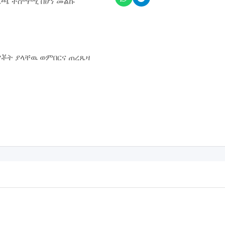
ስጌጫ ተስማሚ በሆነ መልኩ
ምቾት ያላቸዉ ወምበርና ጠረጼዛ