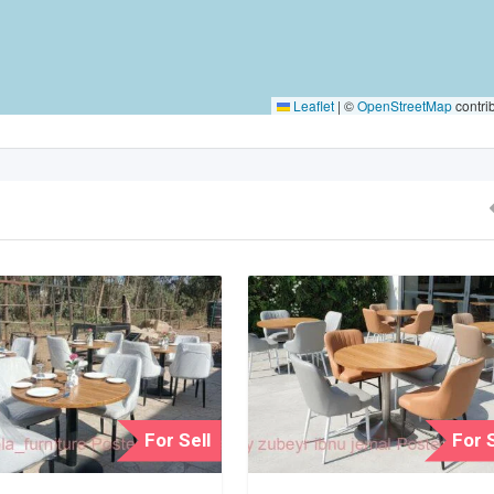
Leaflet
|
©
OpenStreetMap
contri
For Sell
For S